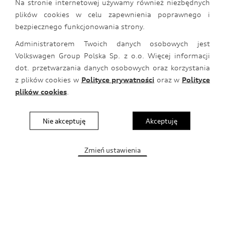
Audi z korzyścią do 25 %
Na stronie internetowej używamy również niezbędnych
plików cookies w celu zapewnienia poprawnego i
Latem realizuj swoje pasje dzięki specjalnej ofercie na
bezpiecznego funkcjonowania strony.
oryginalne akcesoria transportowe Audi. Podróżuj
Administratorem Twoich danych osobowych jest
bezpiecznie oraz komfortowo i nie rezygnuj z niczego
Volkswagen Group Polska Sp. z o.o. Więcej informacji
– po prostu zabierz ze sobą niezbędny sprzęt
dot. przetwarzania danych osobowych oraz korzystania
sportowy. Poznaj ofertę wybranych oryginalnych
z plików cookies w
Polityce prywatności
oraz w
Polityce
akcesoriów Audi i zadbaj o odpowiednie wyposażenie
plików cookies
.
samochodu.
Nie akceptuję
Akceptuję
Zmień ustawienia
Kontakt
Regulamin
Nota prawna
Tabela rozmiarów