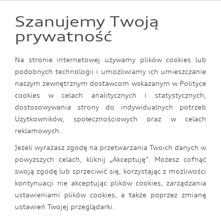
Dywaniki i Maty bagażnika
0
Szanujemy Twoją
Foteliki dziecięce
Wejdź
prywatność
Kosmetyki samochodowe
Wejdź
Transport bagażu
Na stronie internetowej używamy plików cookies lub
Wejdź
Transport psów
podobnych technologii i umożliwiamy ich umieszczanie
Wejdź
naszym zewnętrznym dostawcom wskazanym w Polityce
Transport rowerów
cookies w celach analitycznych i statystycznych,
Wejdź
Wideo rejestratory
dostosowywania strony do indywidualnych potrzeb
Wejdź
Użytkowników, społecznościowych oraz w celach
Zobacz pozostałe oferty
reklamowych.
Wejdź
Jeżeli wyrażasz zgodę na przetwarzania Twoich danych w
Wejdź
powyższych celach, kliknij „Akceptuję”. Możesz cofnąć
swoją zgodę lub sprzeciwić się, korzystając z możliwości
kontynuacji nie akceptując plików cookies, zarządzania
ustawieniami plików cookies, a także poprzez zmianę
ustawień Twojej przeglądarki.
Promocja LATO 2026- Odkryj oryginalne akcesoria