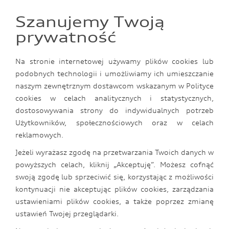
0
Szanujemy Twoją
prywatność
Nota prawna
Na stronie internetowej używamy plików cookies lub
podobnych technologii i umożliwiamy ich umieszczanie
1. Polityka prywatności
naszym zewnętrznym dostawcom wskazanym w Polityce
cookies w celach analitycznych i statystycznych,
Volkswagen Group Polska sp. z o.o. gwarantuje
dostosowywania strony do indywidualnych potrzeb
bezpieczeństwo danych osobowych dla
Użytkowników, społecznościowych oraz w celach
użytkowników odwiedzających stronę internetową
reklamowych.
www.audi.pl Zamieszczone poniżej informacje
Jeżeli wyrażasz zgodę na przetwarzania Twoich danych w
gwarantują zachowanie poufności danych
powyższych celach, kliknij „Akceptuję”. Możesz cofnąć
osobowych oraz ich właściwe wykorzystanie.
swoją zgodę lub sprzeciwić się, korzystając z możliwości
kontynuacji nie akceptując plików cookies, zarządzania
2. Zbieranie i wykorzystanie informacji
ustawieniami plików cookies, a także poprzez zmianę
ustawień Twojej przeglądarki.
Volkswagen Group Polska sp. z o.o. jest wyłącznym