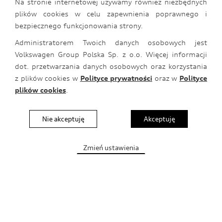
Na stronie internetowej używamy również niezbędnych
właścicielem informacji zgromadzonych w tym
plików cookies w celu zapewnienia poprawnego i
serwisie. Volkswagen Group Polska sp. z o.o. nie
bezpiecznego funkcjonowania strony.
będzie tych informacji sprzedawał, wydzierżawiał ani
Administratorem Twoich danych osobowych jest
udostępniał osobom trzecim w sposób niezgodny z
Volkswagen Group Polska Sp. z o.o. Więcej informacji
zasadami podanymi poniżej.
dot. przetwarzania danych osobowych oraz korzystania
z plików cookies w
Polityce prywatności
oraz w
Polityce
3. Anonimowość
plików cookies
.
Internauci korzystający z naszego serwisu pozostają
Nie akceptuję
Akceptuję
anonimowi do czasu aż zadecydują, że chcą się
zalogować. Informacje zawarte w logach
Zmień ustawienia
systemowych są przez Volkswagen Group Polska sp.
z o.o. wykorzystywane w celach technicznych
związanych z administracją naszego serwera.
Ponadto Volkswagen Group Polska sp. z o.o.
zastrzega sobie prawo do korzystania z tych