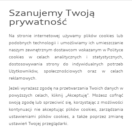
0
Szanujemy Twoją
prywatność
Akcesoria Oryginalne
Koła i Felgi
Kompletne koła Audi
Na stronie internetowej używamy plików cookies lub
podobnych technologii i umożliwiamy ich umieszczanie
naszym zewnętrznym dostawcom wskazanym w Polityce
cookies w celach analitycznych i statystycznych,
dostosowywania strony do indywidualnych potrzeb
Użytkowników, społecznościowych oraz w celach
reklamowych.
Jeżeli wyrażasz zgodę na przetwarzania Twoich danych w
powyższych celach, kliknij „Akceptuję”. Możesz cofnąć
swoją zgodę lub sprzeciwić się, korzystając z możliwości
kontynuacji nie akceptując plików cookies, zarządzania
ustawieniami plików cookies, a także poprzez zmianę
ustawień Twojej przeglądarki.