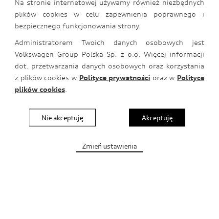
Na stronie internetowej używamy również niezbędnych
plików cookies w celu zapewnienia poprawnego i
Wybór modelu
bezpiecznego funkcjonowania strony.
Wybierz model
Administratorem Twoich danych osobowych jest
Volkswagen Group Polska Sp. z o.o. Więcej informacji
dot. przetwarzania danych osobowych oraz korzystania
z plików cookies w
Polityce prywatności
oraz w
Polityce
A1
plików cookies
.
Nie akceptuję
Akceptuję
Zmień ustawienia
Kompletne koła Audi
Dopasowane koła przez cały rok.
Dobierz do swojego Audi odpowiedni komplet kół. W
tej kategorii znajdziesz wszystkie kompletne koła
letnie i zimowe. Możesz wybrać dowolną wersję